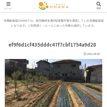
メニュー
検索
多機能施設OHANAでは、就労継続支援B型事業所等を運営している多機能施設
となります。ご利用頂く一人一人にあった作業を提供しています。
ef9f6d1cf435dddc47f7cbf1754a9d28
2021.04.05