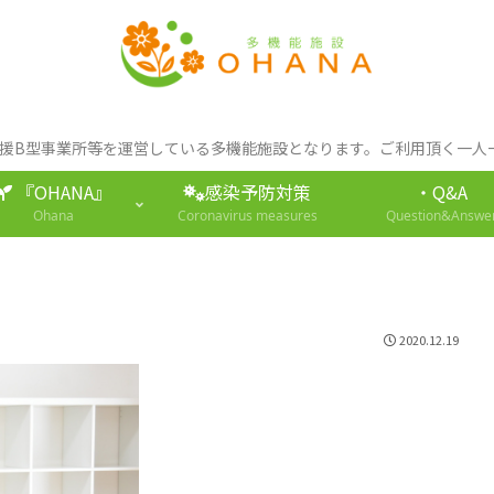
支援B型事業所等を運営している多機能施設となります。ご利用頂く一
『OHANA』
感染予防対策
・Q&A
Ohana
Coronavirus measures
Question&Answe
2020.12.19