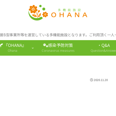
支援B型事業所等を運営している多機能施設となります。ご利用頂く一
『OHANA』
感染予防対策
・Q&A
Ohana
Coronavirus measures
Question&Answe
2020.11.20